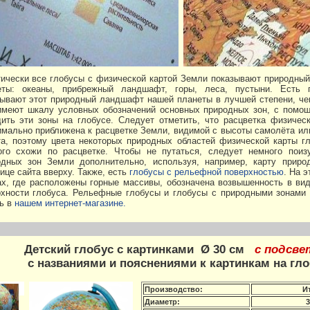
тически все глобусы с физической картой Земли показывают природны
еты: океаны, прибрежный ландшафт, горы, леса, пустыни. Есть 
зывают этот природный ландшафт нашей планеты в лучшей степени, че
имеют шкалу условных обозначений основных природных зон, с помощ
дить эти зоны на глобусе. Следует отметить, что расцветка физичес
мально приближена к расцветке Земли, видимой с высоты самолёта ил
та, поэтому цвета некоторых природных областей физической карты г
ого схожи по расцветке. Чтобы не путаться, следует немного поиз
одных зон Земли дополнительно, используя, например, карту приро
ице сайта вверху. Также, есть
глобусы с рельефной поверхностью
. На э
ах, где расположены горные массивы, обозначена возвышенность в ви
рхности глобуса. Рельефные глобусы и глобусы с природными зонами
ь в
нашем интернет-магазине.
Детский глобус с картинками Ø 30 см
с подсве
с названиями и пояснениями к картинкам на гл
Производство:
И
Диаметр:
3