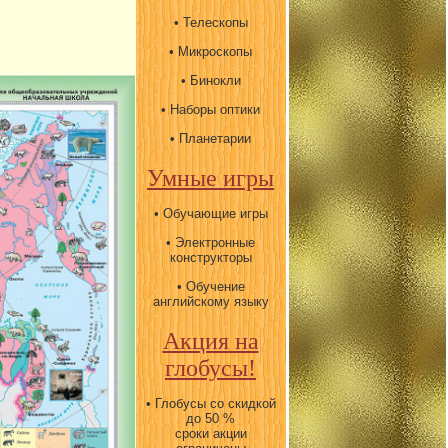
• Телескопы
• Микроскопы
• Бинокли
• Наборы оптики
• Планетарии
Умные игры
• Обучающие игры
• Электронные
конструкторы
• Обучение
английскому языку
Акция на
глобусы!
• Глобусы со скидкой
до 50 %
сроки акции