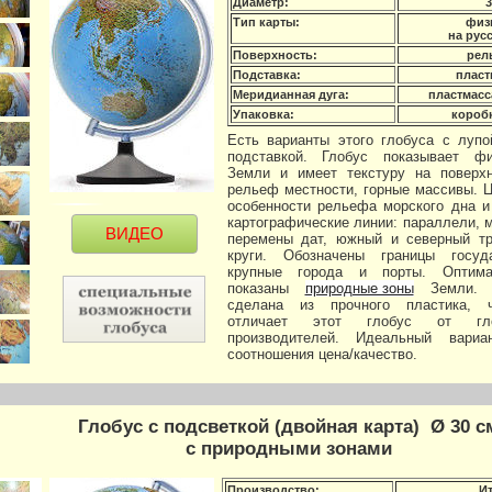
Диаметр:
3
Тип карты:
физ
на рус
Поверхность:
рел
Подставка:
пласт
Меридианная дуга:
пластмасс
Упаковка:
коробк
Есть варианты этого глобуса с лупо
подставкой. Глобус показывает фи
Земли и имеет текстуру на поверхн
рельеф местности, горные массивы. 
особенности рельефа морского дна и
картографические линии: параллели, 
ВИДЕО
перемены дат, южный и северный тр
круги. Обозначены границы госуда
крупные города и порты. Оптим
показаны
природные зоны
Земли. С
сделана из прочного пластика, ч
отличает этот глобус от гло
производителей. Идеальный вари
соотношения цена/качество.
Глобус с подсветкой (двойная карта) Ø 30 с
с природными зонами
Производство:
И