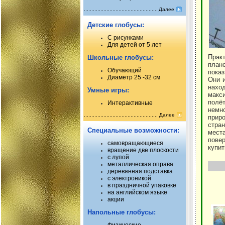
Далее
Детские глобусы:
С рисунками
Для детей от 5 лет
Прак
Школьные глобусы:
план
Обучающий
пока
Диаметр 25 -32 см
Они 
нахо
Умные игры:
макси
полё
Интерактивные
немн
Далее
прир
стран
Специальные возможности:
мест
пове
самовращающиеся
купит
вращение две плоскости
с лупой
металлическая оправа
деревянная подставка
с электроникой
в праздничной упаковке
на английском языке
акции
Напольные глобусы: