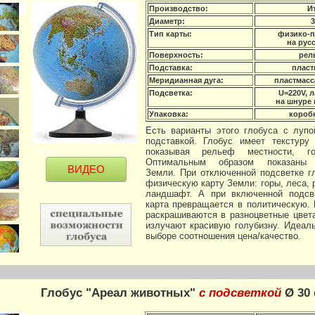
Производство:
И
Диаметр:
3
Тип карты:
физико-п
на рус
Поверхность:
рел
Подставка:
пласт
Меридианная дуга:
пластмасс
Подсветка:
U=220V, л
на шнуре
Упаковка:
коробк
Есть варианты этого глобуса с лупо
подставкой. Глобус имеет текстуру 
показывая рельеф местности, г
Оптимальным образом показан
ВИДЕО
Земли. При отключенной подсветке г
физическую карту Земли: горы, леса, 
ландшафт. А при включенной подсв
карта превращается в политическую.
раскрашиваются в разноцветные цвет
излучают красивую голубизну. Идеал
выборе соотношения цена/качество.
Глобус "Ареал животных"
с подсветкой
Ø 30