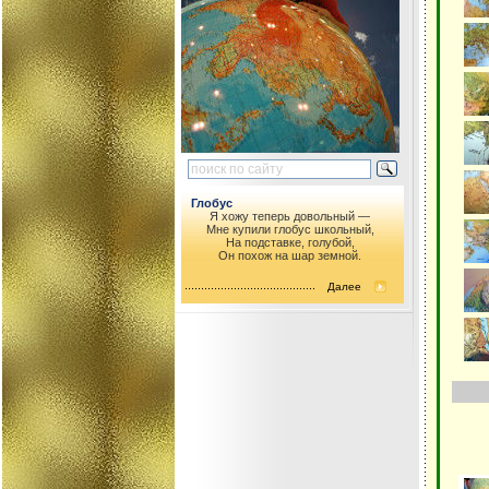
Глобус
Я хожу теперь довольный —
Мне купили глобус школьный,
На подставке, голубой,
Он похож на шар земной.
Далее