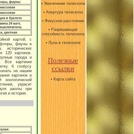
лоры, фауны
• Увеличение телескопа
массовая
• Апертура телескопа
массовая
ия в буклете
• Фокусное расстояние
ампа 24 ватт,
 выключатель
• Разрешающая
а, цветная
способность телескопа
ойной картой, с
• Луна в телескопе
 флоры, фауны в
, исторических
е 120 картинок.
рупные города и
Полезные
. Все картинки
етку. К глобусу
ссылки
скачать на нашем
вания картинок и
• Карта сайта
 зоологический
ления, украсит
 для школы при
огия и история.
талия