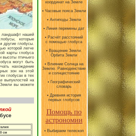
координат на Земле
• Часовые пояса Земли
• Антиподы Земли
• Линия перемены дат
й ландшафт нашей
• Расчёт расстояний
глобусы, которые
с помощью глобуса
м другие глобусы.
ью которой легче
• Вращение Земли.
кой карты глобуса
Орбита Земли
и высоты птичьего
лобуса могут быть
• Влияние Солнца на
учать нахождение
Землю. Равноденствие
дных зон на этой
и солнцестояние
тих глобусах в тех
де выпуклостей на
• Географический
 Земли вы можете
словарь
• Древняя история
первых глобусов
ткой
Помощь по
обусе
астрономии
талия
• Выбираем телескоп
0 см