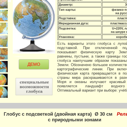
Диаметр:
3
Тип карты:
физико-п
на рус
Подставка:
пласт
Меридианная дуга:
пластмасс
Подсветка:
U=220V, л
на шнуре
Упаковка:
коробк
Есть варианты этого глобуса с лупо
подставкой. При отключенной по
показывает физическую карту Земл
равнины, пустыни, а также границы гос
глобуса наилучшим образом показан
ДЕМО
Земли. Обозначено большое количеств
картографические линии. При вклю
физическая карта превращается в по
страны мира раскрашиваются в разн
Моря и океаны излучают красивый 
появляется ландшафт водного 
Оптимальный вариант при выборе: учёба
Глобус с подсветкой (двойная карта) Ø 30 см
Рел
с природными зонами