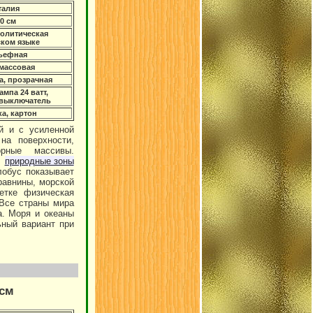
талия
0 см
олитическая
ском языке
ьефная
массовая
а, прозрачная
ампа 24 ватт,
 выключатель
а, картон
й и с усиленной
на поверхности,
орные массивы.
ы
природные зоны
лобус показывает
равнины, морской
етке физическая
 Все страны мира
а. Моря и океаны
ьный вариант при
 см