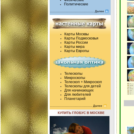
Физические
Политические
Далее
Карты Москвы
Карты Подмосковья
Карты России
Карты мира
Карты Европы
Телескопы
Микроскопы
Телескоп + Микроскоп
Телескопы для детей
Для начинающих
Для любителей
Планетарий
Далее
КУПИТЬ ГЛОБУС В МОСКВЕ