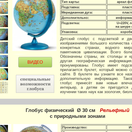
Тип карты:
ареал ф
Подставка:
пласт
Меридианная дуга:
пласт
Дополнительно:
информац
Подсветка:
U=220V, л
на шнуре
Упаковка:
коробк
Детский глобус с подсветкой и дв
изображениями большого количества
конкретных странах, водного мира
памятников цивилизации. Всего боле
Обозначены страны, их столицы и к
другая географическая информация
ВИДЕО
пронумерованы. Глобус имеет подсв
прилагается буклет, который можно 
сайте. В буклете вы узнаете все наз
дополнительную информацию. Такой
глобус принесёт вам новые впечат
интерьер, а детям он пригодится
изучении таких наук как зоология, биол
Глобус физический Ø 30 см
Рельефный
с природными зонами
Производство:
И