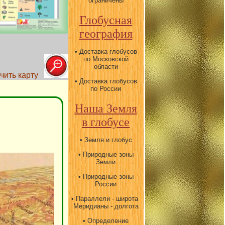
ограничены
Глобусная
география
• Доставка глобусов
по Московской
области
ичить карту
• Доставка глобусов
по России
Наша Земля
в глобусе
• Земля и глобус
• Природные зоны
Земли
• Природные зоны
России
• Параллели - широта
Меридианы - долгота
• Определение