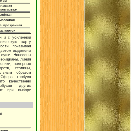
0 см
ическая
ском языке
ьефная
массовая
а, прозрачная
а, картон
й и с усиленной
зическую карту
ости, показывая
Цветом выделены
 суши. Нанесены
меридианы, линия
опики, полярные
рств, столицы,
альным образом
фера глобуса
то качественно
бусов других
ант при выборе
м
талия