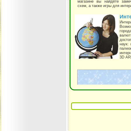
магазине вы найдёте заме
схем, а также игры для инте
Инт
Интер
Возмо
город
валют
досто
наук:
палео
интер
3D AR