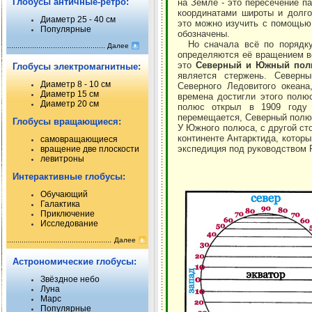
Глобусы античные-ретро:
на Земле - это пересечение п
координатами широты и долго
Диаметр 25 - 40 см
это можно изучить с помощью 
Популярные
обозначены.
Но сначала всё по порядку
Далее
определяются её вращением во
это
Северный и Южный пол
Глобусы электромагнитные:
является стержень. Северн
Диаметр 8 - 10 см
Северного Ледовитого океан
Диаметр 15 см
времена достигли этого полю
Диаметр 20 см
полюс открыл в 1909 году 
перемещается, Северный полюс
Глобусы вращающиеся:
У Южного полюса, с другой ст
континенте Антарктида, котор
самовращающиеся
экспедиция под руководством 
вращение две плоскости
левитроны
Интерактивные глобусы:
Обучающий
Галактика
Приключение
Исследование
Далее
Астрономические глобусы:
Звёздное небо
Луна
Марс
Популярные