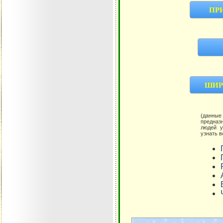
ПРИ
Л
ШИР
(данные
предназначены для 
людей у
узнать в