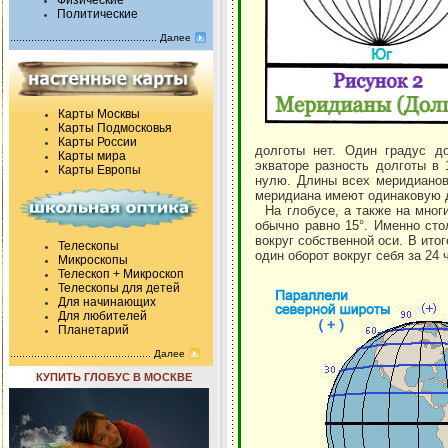
Физические
Политические
Далее
Карты Москвы
Карты Подмосковья
Карты России
долготы нет. Один градус до
Карты мира
экваторе разность долготы в 
Карты Европы
нулю. Длины всех меридианов 
меридиана имеют одинаковую д
На глобусе, а также на многи
обычно равно 15°. Именно сто
вокруг собственной оси. В ито
Телескопы
один оборот вокруг себя за 24 
Микроскопы
Телескоп + Микроскоп
Телескопы для детей
Для начинающих
Для любителей
Планетарий
Далее
КУПИТЬ ГЛОБУС В МОСКВЕ