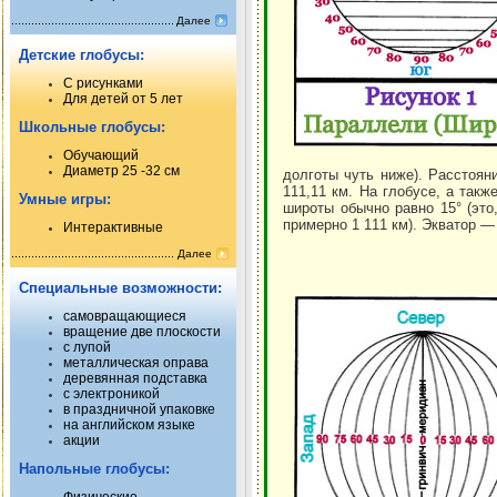
Далее
Детские глобусы:
С рисунками
Для детей от 5 лет
Школьные глобусы:
Обучающий
Диаметр 25 -32 см
долготы чуть ниже). Расстоян
111,11 км. На глобусе, а такж
Умные игры:
широты обычно равно 15° (это
примерно 1 111 км). Экватор —
Интерактивные
Далее
Специальные возможности:
самовращающиеся
вращение две плоскости
с лупой
металлическая оправа
деревянная подставка
с электроникой
в праздничной упаковке
на английском языке
акции
Напольные глобусы: