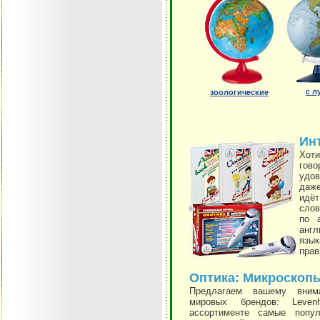
с л
зоологические
Ин
Хоти
гово
удов
даже
идё
слов
по 
анг
язык
прав
Оптика: Микроскопы
Предлагаем вашему вним
мировых брендов: Levenh
ассортименте самые попу