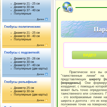
Диаметр 21 - 25 см
Диаметр 30 см
Диаметр 37 - 40 см
Популярные
Далее
Глобусы политические:
Пар
Диаметр 21 - 25 см
Диаметр 30 - 40 см
Популярные
Далее
Глобусы с подсветкой:
ВИДЕО
Диаметр 20 - 26 см
Диаметр 30 см
Диаметр 37 - 40 см
Популярные (две карты)
Практически все вы обр
Далее
"таинственные линии" на
представляющих
широту (п
Глобусы рельефные:
(меридианы)
. Они формиру
координат, с помощью которо
Диаметр 25 см
может быть точно определено
Диаметр 30 см
таинственного или сложного.
Популярные (две карты)
- это воображаемые линии на
Далее
широта и долгота - это их ко
положение точек на поверхно