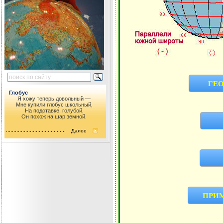
ГЕО
Глобус
Я хожу теперь довольный —
Мне купили глобус школьный,
На подставке, голубой,
Он похож на шар земной.
Ч
Далее
Ч
ПРИ